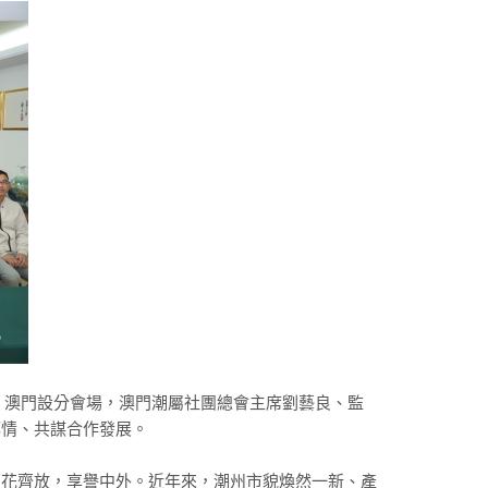
會，澳門設分會場，澳門潮屬社團總會主席劉藝良、監
鄉情、共謀合作發展。
百花齊放，享譽中外。近年來，潮州市貌煥然一新、產