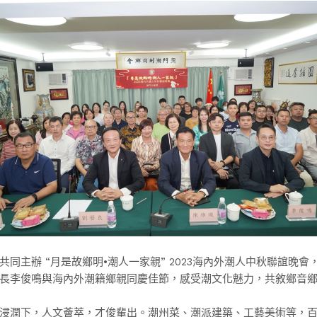
同主辦 “月是故鄉明•潮人一家親” 2023海內外潮人中秋聯誼晚
長李俊鳴與海內外潮籍鄉親同慶佳節，感受潮文化魅力，共敘鄉音
浸潤下，人文薈萃，才俊輩出。潮州菜、潮派建築、工藝美術等，